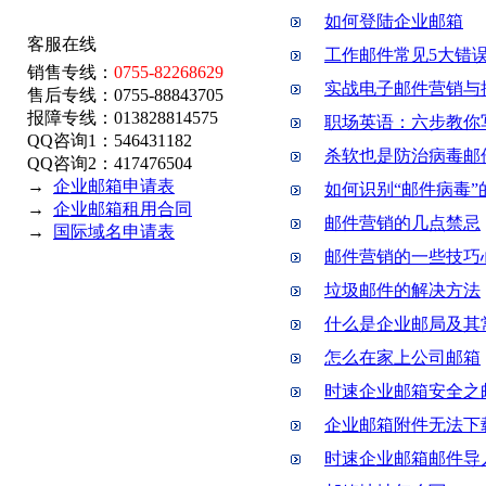
如何登陆企业邮箱
客服在线
工作邮件常见5大错
销售专线：
0755-82268629
实战电子邮件营销与
售后专线：0755-88843705
报障专线：013828814575
职场英语：六步教你
QQ咨询1：546431182
杀软也是防治病毒邮
QQ咨询2：417476504
→
企业邮箱申请表
如何识别“邮件病毒”
→
企业邮箱租用合同
邮件营销的几点禁忌
→
国际域名申请表
邮件营销的一些技巧
垃圾邮件的解决方法
什么是企业邮局及其
怎么在家上公司邮箱
时速企业邮箱安全之
企业邮箱附件无法下
时速企业邮箱邮件导